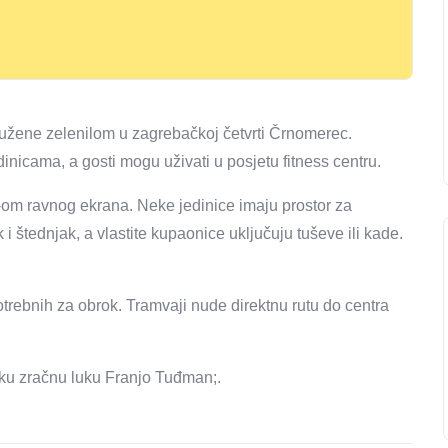
žene zelenilom u zagrebačkoj četvrti Črnomerec.
icama, a gosti mogu uživati ​​u posjetu fitness centru.
om ravnog ekrana. Neke jedinice imaju prostor za
 i štednjak, a vlastite kupaonice uključuju tuševe ili kade.
rebnih za obrok. Tramvaji nude direktnu rutu do centra
ku zračnu luku Franjo Tuđman;.