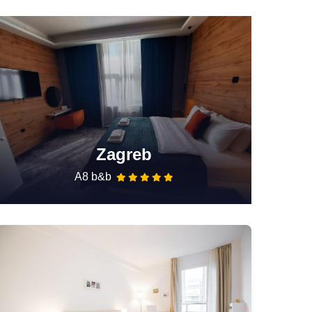
Zagreb
A8 b&b