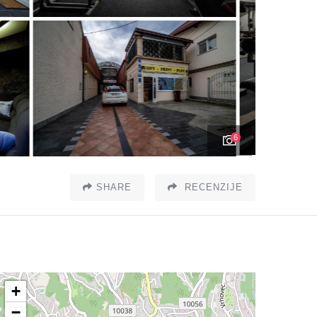
6
SHARE
RECENZIJE
+
−