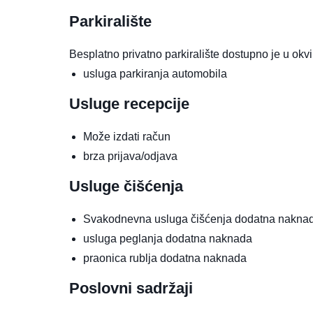
Parkiralište
Besplatno privatno parkiralište dostupno je u okvir
usluga parkiranja automobila
Usluge recepcije
Može izdati račun
brza prijava/odjava
Usluge čišćenja
Svakodnevna usluga čišćenja
dodatna nakna
usluga peglanja
dodatna naknada
praonica rublja
dodatna naknada
Poslovni sadržaji