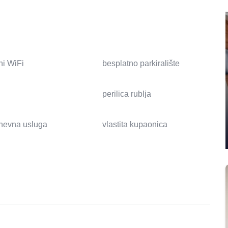
ni WiFi
besplatno parkiralište
perilica rublja
nevna usluga
vlastita kupaonica