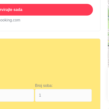
virajte sada
booking.com
Broj soba: