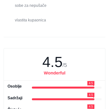
sobe za nepušače
vlastita kupaonica
4.5
/5
Wonderful
4.5
Osoblje
4.5
Sadržaji
4.5