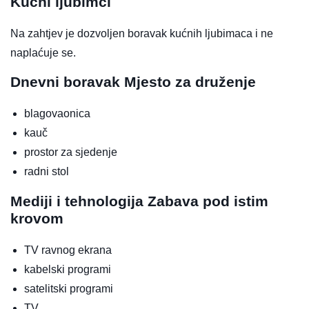
Kućni ljubimci
Na zahtjev je dozvoljen boravak kućnih ljubimaca i ne
naplaćuje se.
Dnevni boravak
Mjesto za druženje
blagovaonica
kauč
prostor za sjedenje
radni stol
Mediji i tehnologija
Zabava pod istim
krovom
TV ravnog ekrana
kabelski programi
satelitski programi
TV