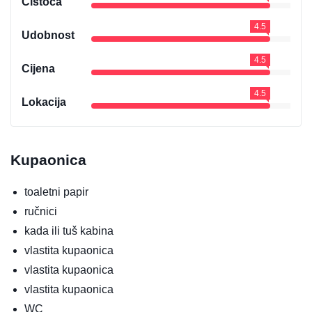
Čistoća
4.5
Udobnost
4.5
Cijena
4.5
Lokacija
Kupaonica
toaletni papir
ručnici
kada ili tuš kabina
vlastita kupaonica
vlastita kupaonica
vlastita kupaonica
WC