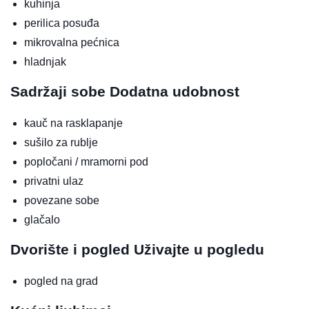
kuhinja
perilica posuđa
mikrovalna pećnica
hladnjak
Sadržaji sobe
Dodatna udobnost
kauč na rasklapanje
sušilo za rublje
popločani / mramorni pod
privatni ulaz
povezane sobe
glačalo
Dvorište i pogled
Uživajte u pogledu
pogled na grad