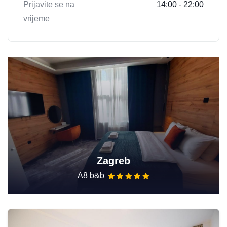
Prijavite se na
14:00 - 22:00
vrijeme
Zagreb
A8 b&b