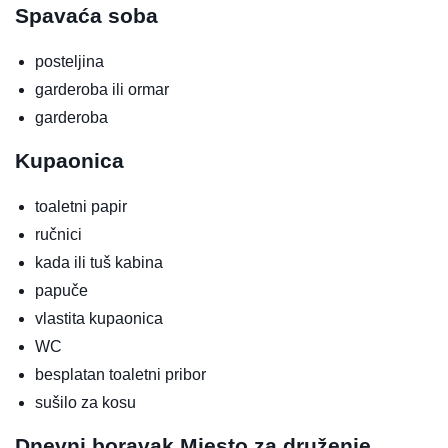
Spavaća soba
posteljina
garderoba ili ormar
garderoba
Kupaonica
toaletni papir
ručnici
kada ili tuš kabina
papuče
vlastita kupaonica
WC
besplatan toaletni pribor
sušilo za kosu
Dnevni boravak
Mjesto za druženje