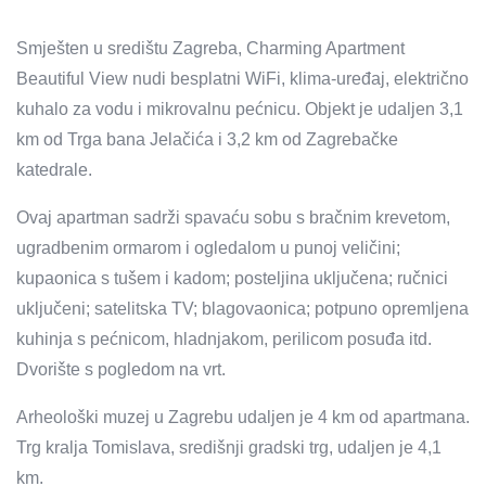
Smješten u središtu Zagreba, Charming Apartment
Beautiful View nudi besplatni WiFi, klima-uređaj, električno
kuhalo za vodu i mikrovalnu pećnicu. Objekt je udaljen 3,1
km od Trga bana Jelačića i 3,2 km od Zagrebačke
katedrale.
Ovaj apartman sadrži spavaću sobu s bračnim krevetom,
ugradbenim ormarom i ogledalom u punoj veličini;
kupaonica s tušem i kadom; posteljina uključena; ručnici
uključeni; satelitska TV; blagovaonica; potpuno opremljena
kuhinja s pećnicom, hladnjakom, perilicom posuđa itd.
Dvorište s pogledom na vrt.
Arheološki muzej u Zagrebu udaljen je 4 km od apartmana.
Trg kralja Tomislava, središnji gradski trg, udaljen je 4,1
km.