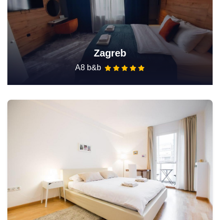
Zagreb
A8 b&b