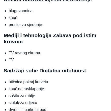
blagovaonica
kauč
prostor za sjedenje
Mediji i tehnologija
Zabava pod istim
krovom
TV ravnog ekrana
TV
Sadržaji sobe
Dodatna udobnost
utičnica pokraj kreveta
kauč na rasklapanje
sušilo za rublje
stalak za odjeću
drveni ili parketni pod