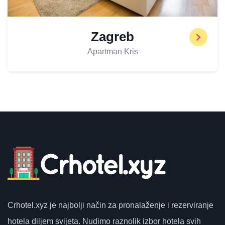
Zagreb
Apartman Kris
Crhotel.xyz
je najbolji način za pronalaženje i rezerviranje
hotela diljem svijeta.
Nudimo raznolik izbor hotela svih