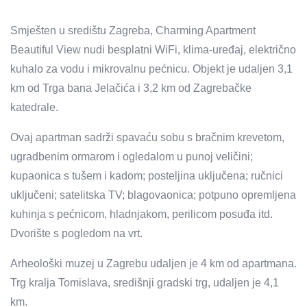
Smješten u središtu Zagreba, Charming Apartment
Beautiful View nudi besplatni WiFi, klima-uređaj, električno
kuhalo za vodu i mikrovalnu pećnicu. Objekt je udaljen 3,1
km od Trga bana Jelačića i 3,2 km od Zagrebačke
katedrale.
Ovaj apartman sadrži spavaću sobu s bračnim krevetom,
ugradbenim ormarom i ogledalom u punoj veličini;
kupaonica s tušem i kadom; posteljina uključena; ručnici
uključeni; satelitska TV; blagovaonica; potpuno opremljena
kuhinja s pećnicom, hladnjakom, perilicom posuđa itd.
Dvorište s pogledom na vrt.
Arheološki muzej u Zagrebu udaljen je 4 km od apartmana.
Trg kralja Tomislava, središnji gradski trg, udaljen je 4,1
km.