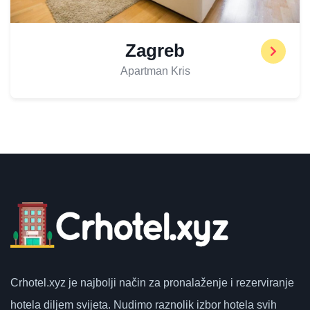
Zagreb
Apartman Kris
Crhotel.xyz
je najbolji način za pronalaženje i rezerviranje
hotela diljem svijeta.
Nudimo raznolik izbor hotela svih