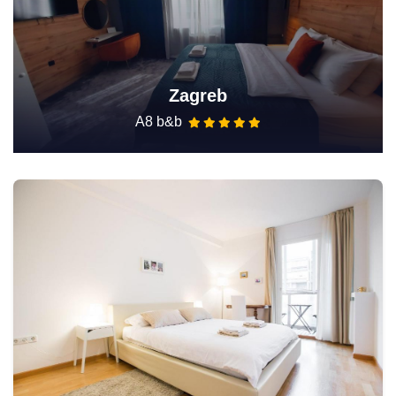
Zagreb
A8 b&b