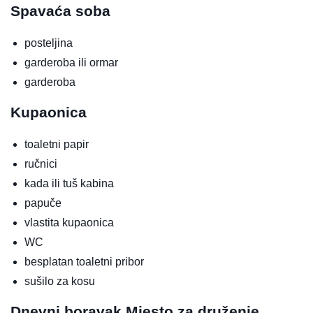
Spavaća soba
posteljina
garderoba ili ormar
garderoba
Kupaonica
toaletni papir
ručnici
kada ili tuš kabina
papuče
vlastita kupaonica
WC
besplatan toaletni pribor
sušilo za kosu
Dnevni boravak
Mjesto za druženje