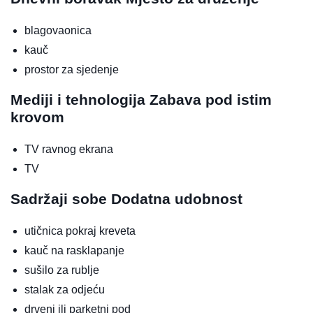
blagovaonica
kauč
prostor za sjedenje
Mediji i tehnologija
Zabava pod istim
krovom
TV ravnog ekrana
TV
Sadržaji sobe
Dodatna udobnost
utičnica pokraj kreveta
kauč na rasklapanje
sušilo za rublje
stalak za odjeću
drveni ili parketni pod