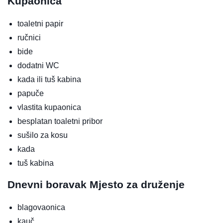
Kupaonica
toaletni papir
ručnici
bide
dodatni WC
kada ili tuš kabina
papuče
vlastita kupaonica
besplatan toaletni pribor
sušilo za kosu
kada
tuš kabina
Dnevni boravak
Mjesto za druženje
blagovaonica
kauč