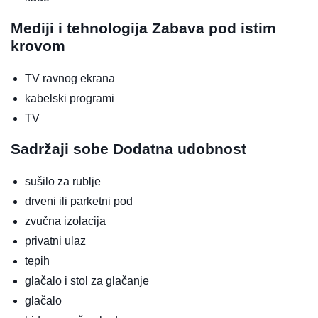
Mediji i tehnologija
Zabava pod istim
krovom
TV ravnog ekrana
kabelski programi
TV
Sadržaji sobe
Dodatna udobnost
sušilo za rublje
drveni ili parketni pod
zvučna izolacija
privatni ulaz
tepih
glačalo i stol za glačanje
glačalo