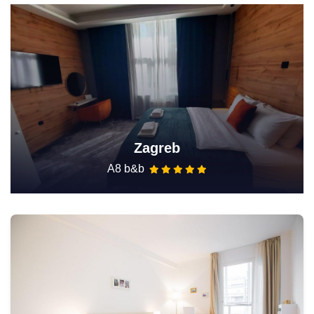
Zagreb
A8 b&b