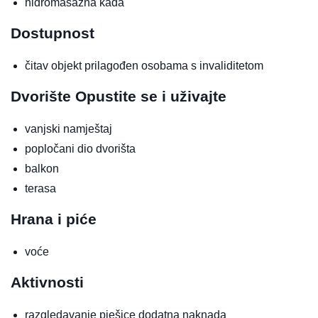
hidromasažna kada
Dostupnost
čitav objekt prilagođen osobama s invaliditetom
Dvorište
Opustite se i uživajte
vanjski namještaj
popločani dio dvorišta
balkon
terasa
Hrana i piće
voće
Aktivnosti
razgledavanje pješice
dodatna naknada