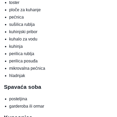
toster
ploče za kuhanje
pećnica
sušilica rublja
kuhinjski pribor
kuhalo za vodu
kuhinja
perilica rublja
perilica posuđa
mikrovalna pećnica
hladnjak
Spavaća soba
posteljina
garderoba ili ormar