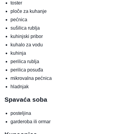
toster
ploče za kuhanje
pećnica
sušilica rublja
kuhinjski pribor
kuhalo za vodu
kuhinja
perilica rublja
perilica posuđa
mikrovalna pećnica
hladnjak
Spavaća soba
posteljina
garderoba ili ormar