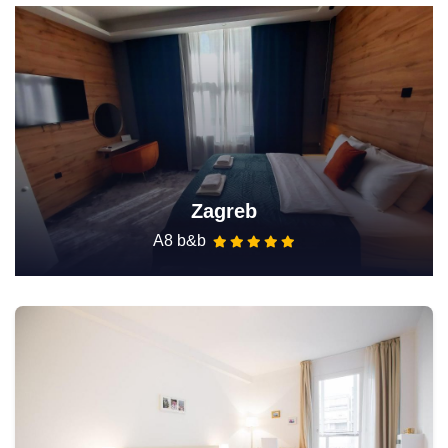
Zagreb
A8 b&b