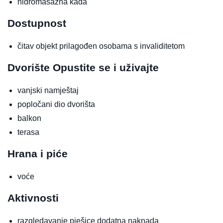
hidromasažna kada
Dostupnost
čitav objekt prilagođen osobama s invaliditetom
Dvorište
Opustite se i uživajte
vanjski namještaj
popločani dio dvorišta
balkon
terasa
Hrana i piće
voće
Aktivnosti
razgledavanje pješice
dodatna naknada