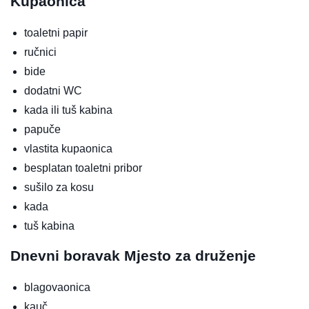
Kupaonica
toaletni papir
ručnici
bide
dodatni WC
kada ili tuš kabina
papuče
vlastita kupaonica
besplatan toaletni pribor
sušilo za kosu
kada
tuš kabina
Dnevni boravak
Mjesto za druženje
blagovaonica
kauč