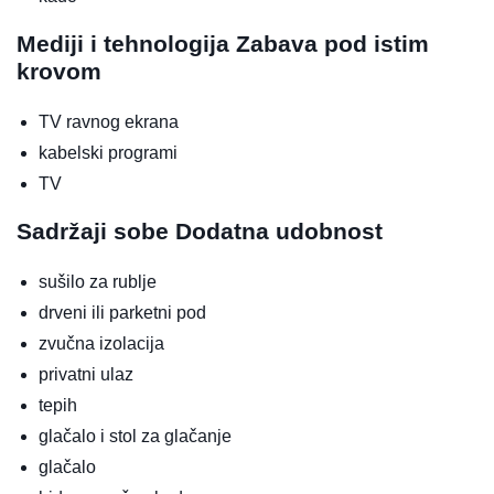
Mediji i tehnologija
Zabava pod istim
krovom
TV ravnog ekrana
kabelski programi
TV
Sadržaji sobe
Dodatna udobnost
sušilo za rublje
drveni ili parketni pod
zvučna izolacija
privatni ulaz
tepih
glačalo i stol za glačanje
glačalo