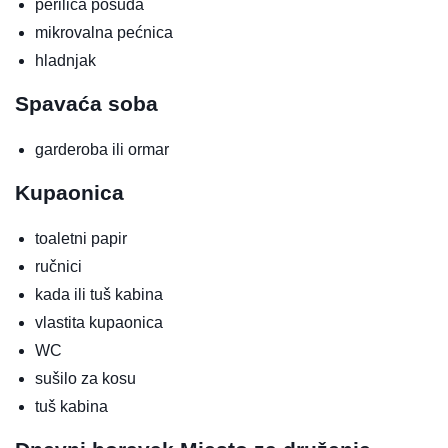
perilica posuđa
mikrovalna pećnica
hladnjak
Spavaća soba
garderoba ili ormar
Kupaonica
toaletni papir
ručnici
kada ili tuš kabina
vlastita kupaonica
WC
sušilo za kosu
tuš kabina