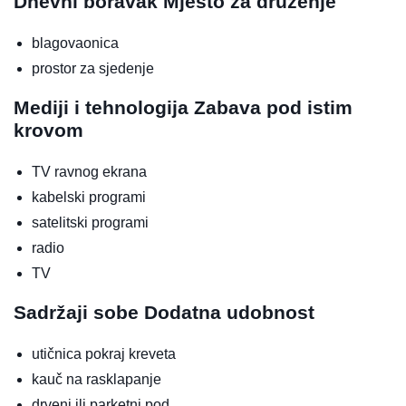
Dnevni boravak
Mjesto za druženje
blagovaonica
prostor za sjedenje
Mediji i tehnologija
Zabava pod istim
krovom
TV ravnog ekrana
kabelski programi
satelitski programi
radio
TV
Sadržaji sobe
Dodatna udobnost
utičnica pokraj kreveta
kauč na rasklapanje
drveni ili parketni pod