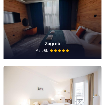
Zagreb
A8 b&b