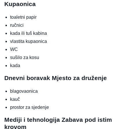
Kupaonica
toaletni papir
ručnici
kada ili tuš kabina
vlastita kupaonica
WC
sušilo za kosu
kada
Dnevni boravak
Mjesto za druženje
blagovaonica
kauč
prostor za sjedenje
Mediji i tehnologija
Zabava pod istim
krovom