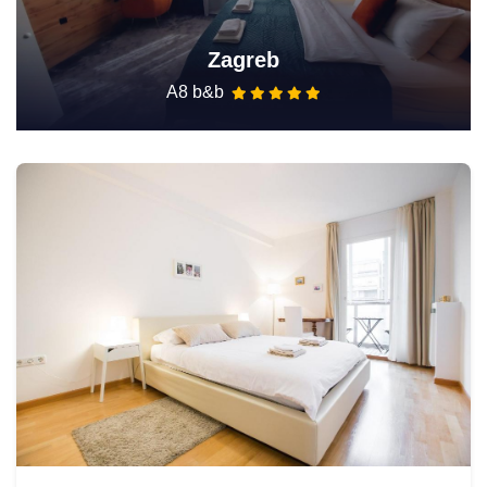
Zagreb
A8 b&b