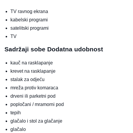
TV ravnog ekrana
kabelski programi
satelitski programi
TV
Sadržaji sobe
Dodatna udobnost
kauč na rasklapanje
krevet na rasklapanje
stalak za odjeću
mreža protiv komaraca
drveni ili parketni pod
popločani / mramorni pod
tepih
glačalo i stol za glačanje
glačalo