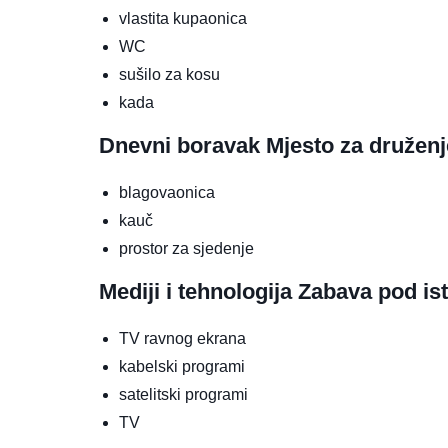
vlastita kupaonica
WC
sušilo za kosu
kada
Dnevni boravak
Mjesto za druženj
blagovaonica
kauč
prostor za sjedenje
Mediji i tehnologija
Zabava pod is
TV ravnog ekrana
kabelski programi
satelitski programi
TV