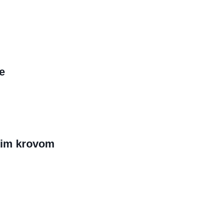
e
tim krovom