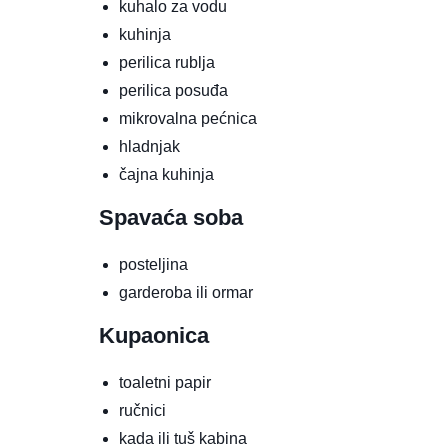
kuhalo za vodu
kuhinja
perilica rublja
perilica posuđa
mikrovalna pećnica
hladnjak
čajna kuhinja
Spavaća soba
posteljina
garderoba ili ormar
Kupaonica
toaletni papir
ručnici
kada ili tuš kabina