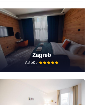
Zagreb
A8 b&b