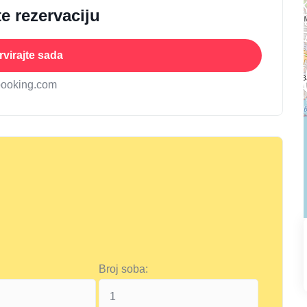
e rezervaciju
virajte sada
booking.com
Broj soba: