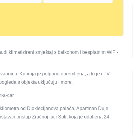
nudi klimatizirani smještaj s balkonom i besplatnim WiFi-
aonicu. Kuhinja je potpuno opremljena, a tu je i TV
ogleda s objekta uključuju i more.
-a-car.
2 kilometra od Dioklecijanova palača, Apartman Duje
ostavan pristup Zračnoj luci Split koja je udaljena 24