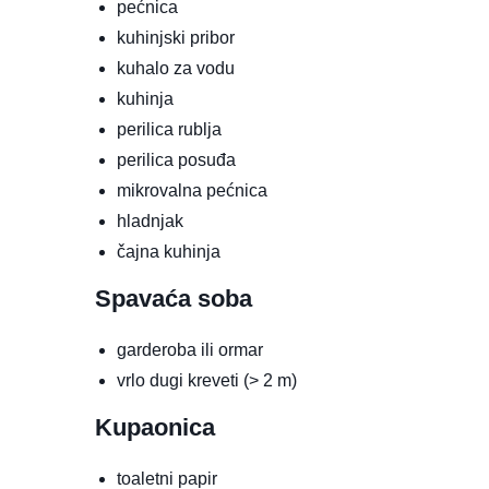
pećnica
kuhinjski pribor
kuhalo za vodu
kuhinja
perilica rublja
perilica posuđa
mikrovalna pećnica
hladnjak
čajna kuhinja
Spavaća soba
garderoba ili ormar
vrlo dugi kreveti (> 2 m)
Kupaonica
toaletni papir