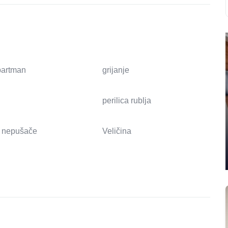
apartman
grijanje
perilica rublja
 nepušače
Veličina