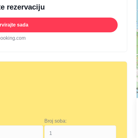
e rezervaciju
virajte sada
booking.com
Broj soba: