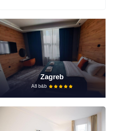
Zagreb
A8 b&b