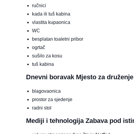
ručnici
kada ili tuš kabina
vlastita kupaonica
WC
besplatan toaletni pribor
ogrtač
sušilo za kosu
tuš kabina
Dnevni boravak
Mjesto za druženje
blagovaonica
prostor za sjedenje
radni stol
Mediji i tehnologija
Zabava pod ist