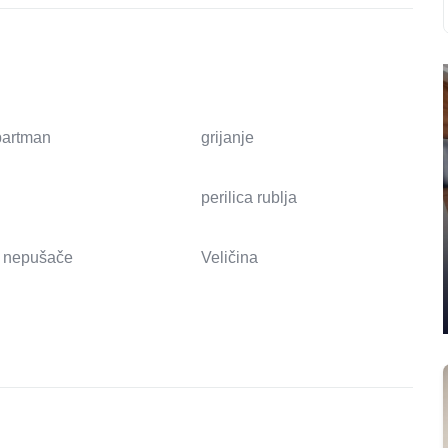
apartman
grijanje
perilica rublja
 nepušače
Veličina