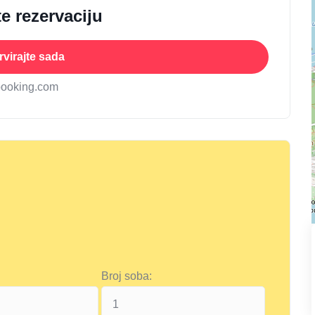
e rezervaciju
virajte sada
booking.com
Broj soba: