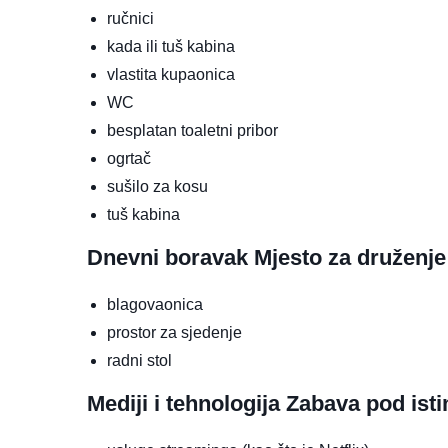
ručnici
kada ili tuš kabina
vlastita kupaonica
WC
besplatan toaletni pribor
ogrtač
sušilo za kosu
tuš kabina
Dnevni boravak
Mjesto za druženje
blagovaonica
prostor za sjedenje
radni stol
Mediji i tehnologija
Zabava pod ist