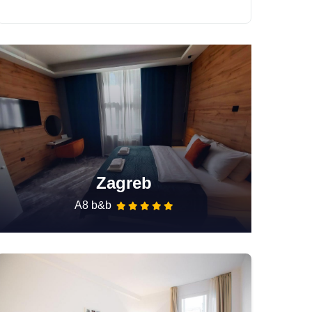
Zagreb
A8 b&b