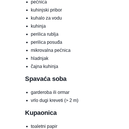
pećnica
kuhinjski pribor
kuhalo za vodu
kuhinja
perilica rublja
perilica posuđa
mikrovalna pećnica
hladnjak
čajna kuhinja
Spavaća soba
garderoba ili ormar
vrlo dugi kreveti (> 2 m)
Kupaonica
toaletni papir