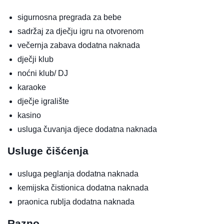
sigurnosna pregrada za bebe
sadržaj za dječju igru na otvorenom
večernja zabava
dodatna naknada
dječji klub
noćni klub/ DJ
karaoke
dječje igralište
kasino
usluga čuvanja djece
dodatna naknada
Usluge čišćenja
usluga peglanja
dodatna naknada
kemijska čistionica
dodatna naknada
praonica rublja
dodatna naknada
Razno