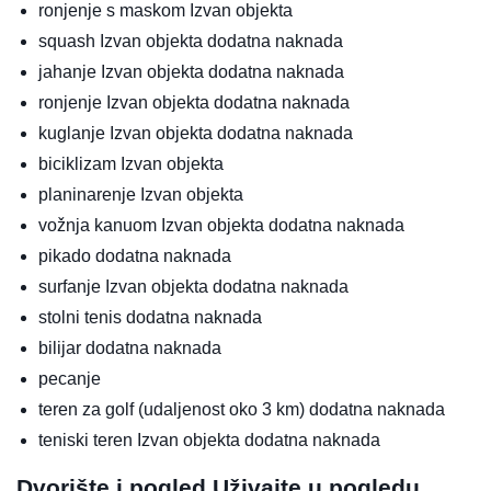
ronjenje s maskom
Izvan objekta
squash
Izvan objekta
dodatna naknada
jahanje
Izvan objekta
dodatna naknada
ronjenje
Izvan objekta
dodatna naknada
kuglanje
Izvan objekta
dodatna naknada
biciklizam
Izvan objekta
planinarenje
Izvan objekta
vožnja kanuom
Izvan objekta
dodatna naknada
pikado
dodatna naknada
surfanje
Izvan objekta
dodatna naknada
stolni tenis
dodatna naknada
bilijar
dodatna naknada
pecanje
teren za golf (udaljenost oko 3 km)
dodatna naknada
teniski teren
Izvan objekta
dodatna naknada
Dvorište i pogled
Uživajte u pogledu