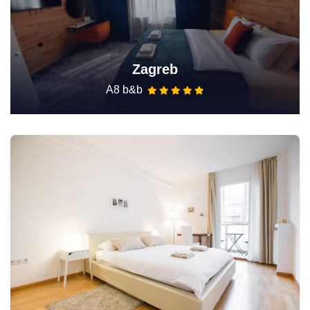
Zagreb
A8 b&b