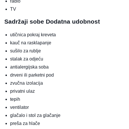
radio
TV
Sadržaji sobe
Dodatna udobnost
utičnica pokraj kreveta
kauč na rasklapanje
sušilo za rublje
stalak za odjeću
antialergijska soba
drveni ili parketni pod
zvučna izolacija
privatni ulaz
tepih
ventilator
glačalo i stol za glačanje
preša za hlače