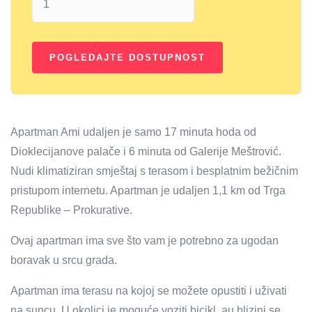
Apartman Ami udaljen je samo 17 minuta hoda od
Dioklecijanove palače i 6 minuta od Galerije Meštrović.
Nudi klimatiziran smještaj s terasom i besplatnim bežičnim
pristupom internetu. Apartman je udaljen 1,1 km od Trga
Republike – Prokurative.
Ovaj apartman ima sve što vam je potrebno za ugodan
boravak u srcu grada.
Apartman ima terasu na kojoj se možete opustiti i uživati ​​
na suncu. U okolici je moguće voziti bicikl, au blizini se