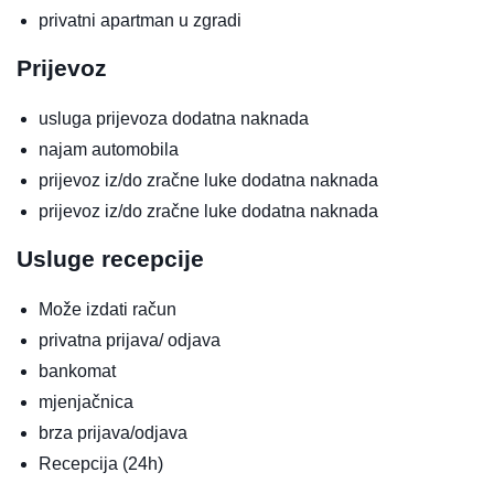
privatni apartman u zgradi
Prijevoz
usluga prijevoza
dodatna naknada
najam automobila
prijevoz iz/do zračne luke
dodatna naknada
prijevoz iz/do zračne luke
dodatna naknada
Usluge recepcije
Može izdati račun
privatna prijava/ odjava
bankomat
mjenjačnica
brza prijava/odjava
Recepcija (24h)