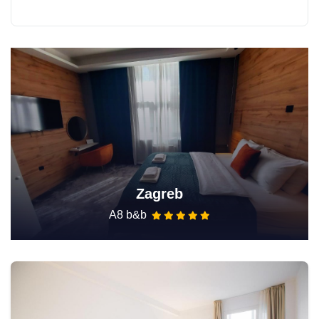
Zagreb
A8 b&b