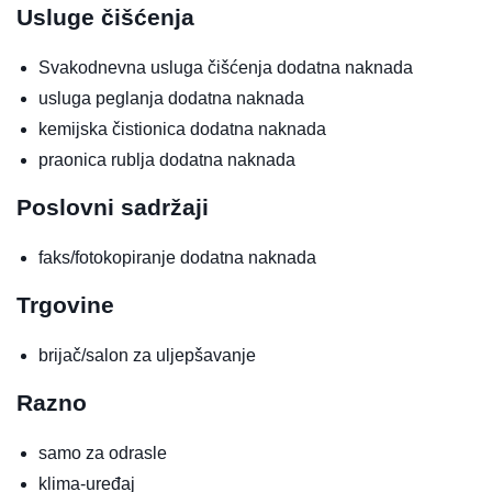
Usluge čišćenja
Svakodnevna usluga čišćenja
dodatna naknada
usluga peglanja
dodatna naknada
kemijska čistionica
dodatna naknada
praonica rublja
dodatna naknada
Poslovni sadržaji
faks/fotokopiranje
dodatna naknada
Trgovine
brijač/salon za uljepšavanje
Razno
samo za odrasle
klima-uređaj