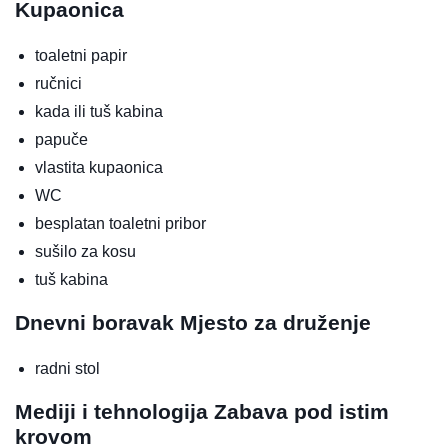
Kupaonica
toaletni papir
ručnici
kada ili tuš kabina
papuče
vlastita kupaonica
WC
besplatan toaletni pribor
sušilo za kosu
tuš kabina
Dnevni boravak
Mjesto za druženje
radni stol
Mediji i tehnologija
Zabava pod istim
krovom