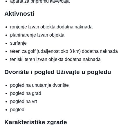
aparat za pripremu kave/čaja
Aktivnosti
ronjenje
Izvan objekta
dodatna naknada
planinarenje
Izvan objekta
surfanje
teren za golf (udaljenost oko 3 km)
dodatna naknada
teniski teren
Izvan objekta
dodatna naknada
Dvorište i pogled
Uživajte u pogledu
pogled na unutarnje dvorište
pogled na grad
pogled na vrt
pogled
Karakteristike zgrade