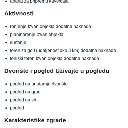
aparat za pripremu kave/čaja
Aktivnosti
ronjenje
Izvan objekta
dodatna naknada
planinarenje
Izvan objekta
surfanje
teren za golf (udaljenost oko 3 km)
dodatna naknada
teniski teren
Izvan objekta
dodatna naknada
Dvorište i pogled
Uživajte u pogledu
pogled na unutarnje dvorište
pogled na grad
pogled na vrt
pogled
Karakteristike zgrade