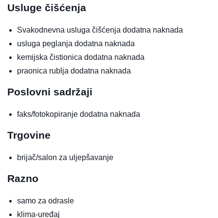
Usluge čišćenja
Svakodnevna usluga čišćenja
dodatna naknada
usluga peglanja
dodatna naknada
kemijska čistionica
dodatna naknada
praonica rublja
dodatna naknada
Poslovni sadržaji
faks/fotokopiranje
dodatna naknada
Trgovine
brijač/salon za uljepšavanje
Razno
samo za odrasle
klima-uređaj