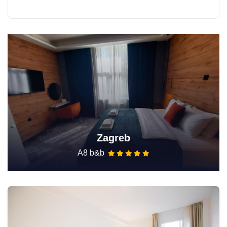
Zagreb
A8 b&b