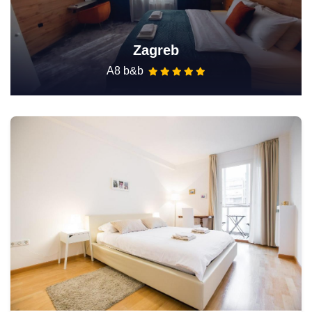
Zagreb
A8 b&b