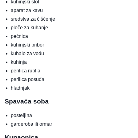
kuhinjski stol
aparat za kavu
sredstva za čišćenje
ploče za kuhanje
pećnica
kuhinjski pribor
kuhalo za vodu
kuhinja
perilica rublja
perilica posuđa
hladnjak
Spavaća soba
posteljina
garderoba ili ormar
Kupaonica