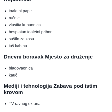
toaletni papir
ručnici
vlastita kupaonica
besplatan toaletni pribor
sušilo za kosu
tuš kabina
Dnevni boravak
Mjesto za druženje
blagovaonica
kauč
Mediji i tehnologija
Zabava pod istim
krovom
TV ravnog ekrana