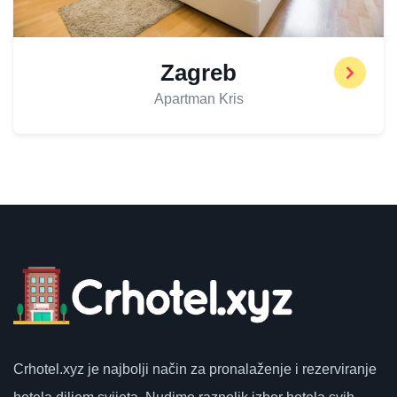
Zagreb
Apartman Kris
Crhotel.xyz
je najbolji način za pronalaženje i rezerviranje