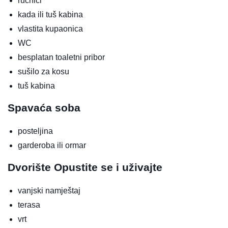
ručnici
kada ili tuš kabina
vlastita kupaonica
WC
besplatan toaletni pribor
sušilo za kosu
tuš kabina
Spavaća soba
posteljina
garderoba ili ormar
Dvorište
Opustite se i uživajte
vanjski namještaj
terasa
vrt