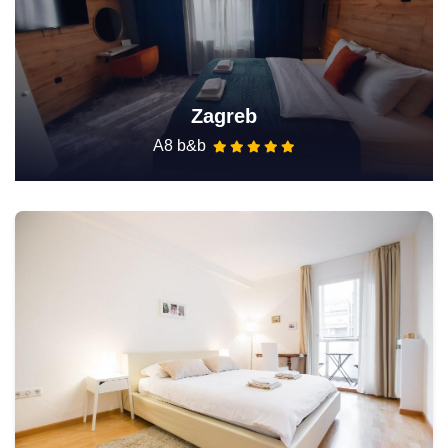
Zagreb
A8 b&b