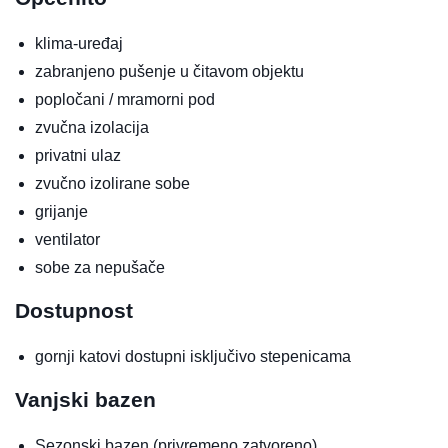
klima-uređaj
zabranjeno pušenje u čitavom objektu
popločani / mramorni pod
zvučna izolacija
privatni ulaz
zvučno izolirane sobe
grijanje
ventilator
sobe za nepušače
Dostupnost
gornji katovi dostupni isključivo stepenicama
Vanjski bazen
Sezonski bazen
(privremeno zatvoreno)