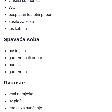
vlastita kupaonica
WC
besplatan toaletni pribor
sušilo za kosu
tuš kabina
Spavaća soba
posteljina
garderoba ili ormar
budilica
garderoba
Dvorište
vrtni namještaj
uz plažu
terasa za sunčanje