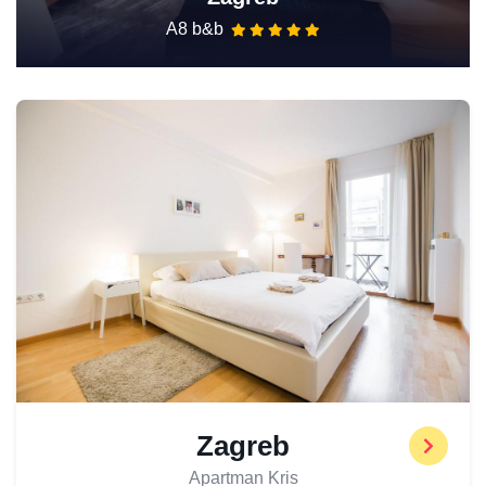
A8 b&b
Zagreb
Apartman Kris