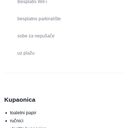
Besplatni WiFi
besplatno parkiralište
sobe za nepušače
uz plažu
Kupaonica
toaletni papir
ručnici