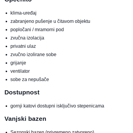
klima-uređaj
zabranjeno pušenje u čitavom objektu
popločani / mramorni pod
zvučna izolacija
privatni ulaz
zvučno izolirane sobe
grijanje
ventilator
sobe za nepušače
Dostupnost
gornji katovi dostupni isključivo stepenicama
Vanjski bazen
Sezonski bazen
(privremeno zatvoreno)