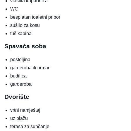
vlastita kupaonica
WC
besplatan toaletni pribor
sušilo za kosu
tuš kabina
Spavaća soba
posteljina
garderoba ili ormar
budilica
garderoba
Dvorište
vrtni namještaj
uz plažu
terasa za sunčanje