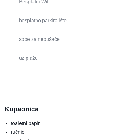
Besplatni WiFi
besplatno parkiralište
sobe za nepušače
uz plažu
Kupaonica
toaletni papir
ručnici