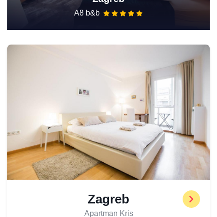
A8 b&b
Zagreb
Apartman Kris