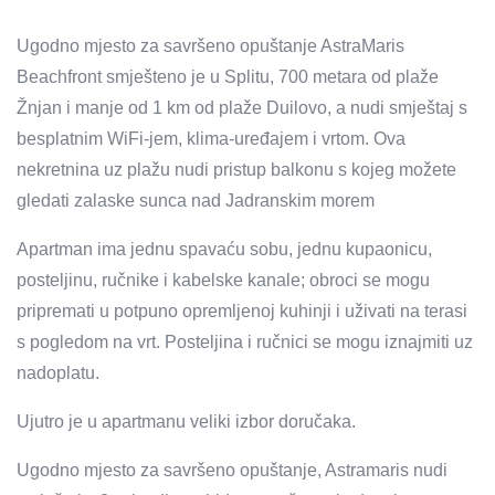
Ugodno mjesto za savršeno opuštanje AstraMaris
Beachfront smješteno je u Splitu, 700 metara od plaže
Žnjan i manje od 1 km od plaže Duilovo, a nudi smještaj s
besplatnim WiFi-jem, klima-uređajem i vrtom. Ova
nekretnina uz plažu nudi pristup balkonu s kojeg možete
gledati zalaske sunca nad Jadranskim morem
Apartman ima jednu spavaću sobu, jednu kupaonicu,
posteljinu, ručnike i kabelske kanale; obroci se mogu
pripremati u potpuno opremljenoj kuhinji i uživati ​​na terasi
s pogledom na vrt. Posteljina i ručnici se mogu iznajmiti uz
nadoplatu.
Ujutro je u apartmanu veliki izbor doručaka.
Ugodno mjesto za savršeno opuštanje, Astramaris nudi