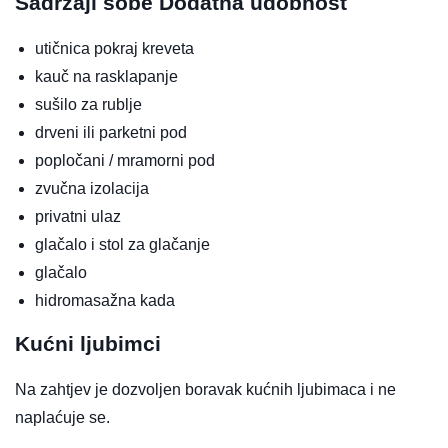
Sadržaji sobe
Dodatna udobnost
utičnica pokraj kreveta
kauč na rasklapanje
sušilo za rublje
drveni ili parketni pod
popločani / mramorni pod
zvučna izolacija
privatni ulaz
glačalo i stol za glačanje
glačalo
hidromasažna kada
Kućni ljubimci
Na zahtjev je dozvoljen boravak kućnih ljubimaca i ne
naplaćuje se.