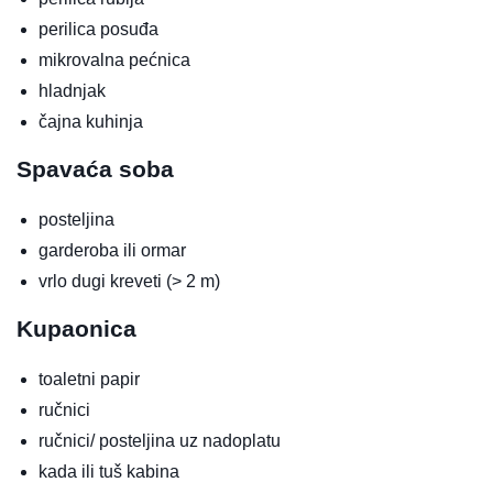
perilica posuđa
mikrovalna pećnica
hladnjak
čajna kuhinja
Spavaća soba
posteljina
garderoba ili ormar
vrlo dugi kreveti (> 2 m)
Kupaonica
toaletni papir
ručnici
ručnici/ posteljina uz nadoplatu
kada ili tuš kabina