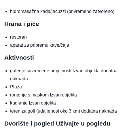
hidromasažna kada/jacuzzi
(privremeno zatvoreno)
Hrana i piće
restoran
aparat za pripremu kave/čaja
Aktivnosti
galerije suvremene umjetnosti
Izvan objekta
dodatna
naknada
Plaža
ronjenje s maskom
Izvan objekta
kuglanje
Izvan objekta
teren za golf (udaljenost oko 3 km)
dodatna naknada
Dvorište i pogled
Uživajte u pogledu