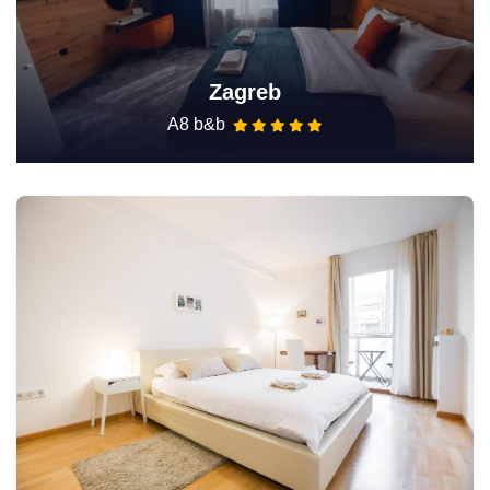
Zagreb
A8 b&b