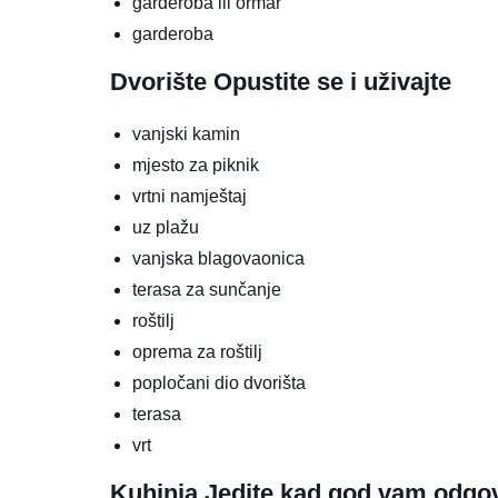
garderoba ili ormar
garderoba
Dvorište
Opustite se i uživajte
vanjski kamin
mjesto za piknik
vrtni namještaj
uz plažu
vanjska blagovaonica
terasa za sunčanje
roštilj
oprema za roštilj
popločani dio dvorišta
terasa
vrt
Kuhinja
Jedite kad god vam odgo