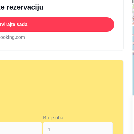
e rezervaciju
virajte sada
booking.com
Broj soba: