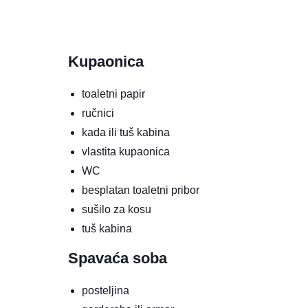
Kupaonica
toaletni papir
ručnici
kada ili tuš kabina
vlastita kupaonica
WC
besplatan toaletni pribor
sušilo za kosu
tuš kabina
Spavaća soba
posteljina