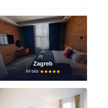
Zagreb
A8 b&b