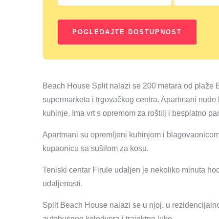
Beach House Split nalazi se 200 metara od plaže Ba
supermarketa i trgovačkog centra. Apartmani nude b
kuhinje. Ima vrt s opremom za roštilj i besplatno park
Apartmani su opremljeni kuhinjom i blagovaonicom,
kupaonicu sa sušilom za kosu.
Teniski centar Firule udaljen je nekoliko minuta h
udaljenosti.
Split Beach House nalazi se u njoj. u rezidencijaln
autobusnog kolodvora i trajektne luke.