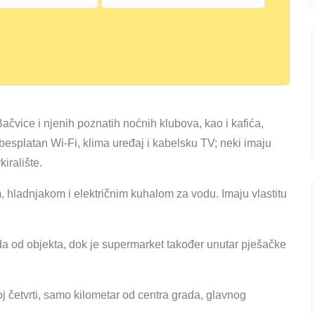
čvice i njenih poznatih noćnih klubova, kao i kafića,
esplatan Wi-Fi, klima uređaj i kabelsku TV; neki imaju
iralište.
 hladnjakom i električnim kuhalom za vodu. Imaju vlastitu
oda od objekta, dok je supermarket također unutar pješačke
oj četvrti, samo kilometar od centra grada, glavnog