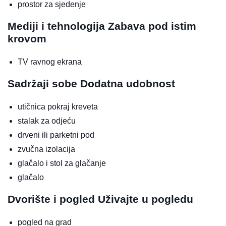
prostor za sjedenje
Mediji i tehnologija
Zabava pod istim
krovom
TV ravnog ekrana
Sadržaji sobe
Dodatna udobnost
utičnica pokraj kreveta
stalak za odjeću
drveni ili parketni pod
zvučna izolacija
glačalo i stol za glačanje
glačalo
Dvorište i pogled
Uživajte u pogledu
pogled na grad