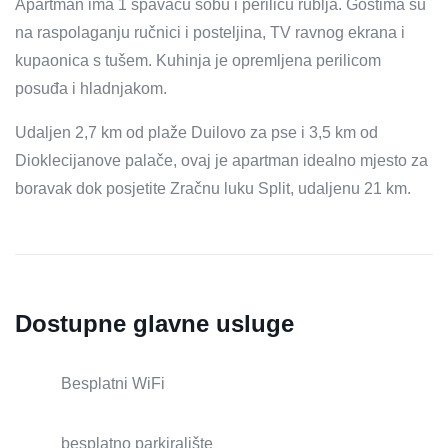
Apartman ima 1 spavaću sobu i perilicu rublja. Gostima su
na raspolaganju ručnici i posteljina, TV ravnog ekrana i
kupaonica s tušem. Kuhinja je opremljena perilicom
posuđa i hladnjakom.
Udaljen 2,7 km od plaže Duilovo za pse i 3,5 km od
Dioklecijanove palače, ovaj je apartman idealno mjesto za
boravak dok posjetite Zračnu luku Split, udaljenu 21 km.
Dostupne glavne usluge
Besplatni WiFi
besplatno parkiralište