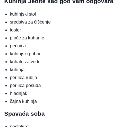
Kuhinja
Jedite kad god vam odgovara
kuhinjski stol
sredstva za čišćenje
toster
ploče za kuhanje
pećnica
kuhinjski pribor
kuhalo za vodu
kuhinja
perilica rublja
perilica posuđa
hladnjak
čajna kuhinja
Spavaća soba
posteljina