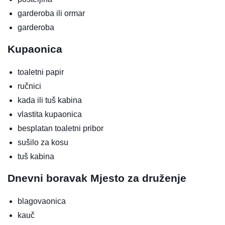
garderoba ili ormar
garderoba
Kupaonica
toaletni papir
ručnici
kada ili tuš kabina
vlastita kupaonica
besplatan toaletni pribor
sušilo za kosu
tuš kabina
Dnevni boravak
Mjesto za druženje
blagovaonica
kauč