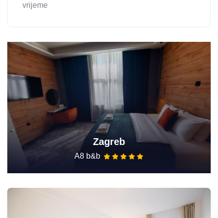
vrijeme
Zagreb
A8 b&b