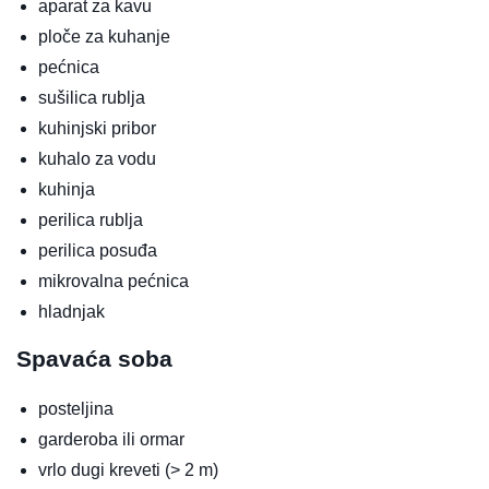
aparat za kavu
ploče za kuhanje
pećnica
sušilica rublja
kuhinjski pribor
kuhalo za vodu
kuhinja
perilica rublja
perilica posuđa
mikrovalna pećnica
hladnjak
Spavaća soba
posteljina
garderoba ili ormar
vrlo dugi kreveti (> 2 m)