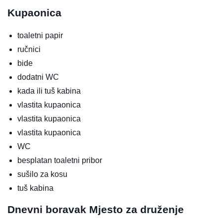
Kupaonica
toaletni papir
ručnici
bide
dodatni WC
kada ili tuš kabina
vlastita kupaonica
vlastita kupaonica
vlastita kupaonica
WC
besplatan toaletni pribor
sušilo za kosu
tuš kabina
Dnevni boravak
Mjesto za druženje