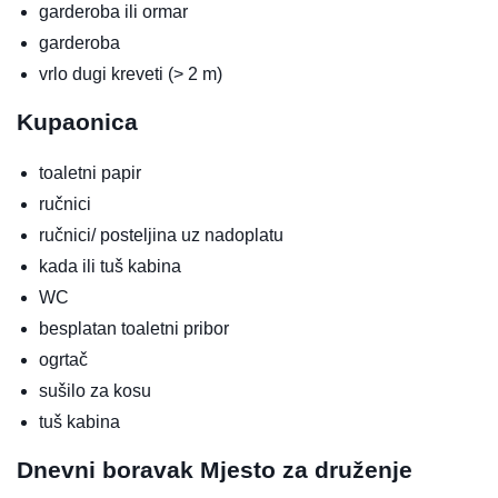
garderoba ili ormar
garderoba
vrlo dugi kreveti (> 2 m)
Kupaonica
toaletni papir
ručnici
ručnici/ posteljina uz nadoplatu
kada ili tuš kabina
WC
besplatan toaletni pribor
ogrtač
sušilo za kosu
tuš kabina
Dnevni boravak
Mjesto za druženje