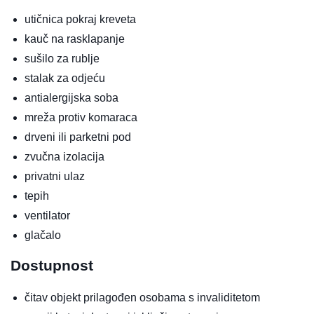
utičnica pokraj kreveta
kauč na rasklapanje
sušilo za rublje
stalak za odjeću
antialergijska soba
mreža protiv komaraca
drveni ili parketni pod
zvučna izolacija
privatni ulaz
tepih
ventilator
glačalo
Dostupnost
čitav objekt prilagođen osobama s invaliditetom