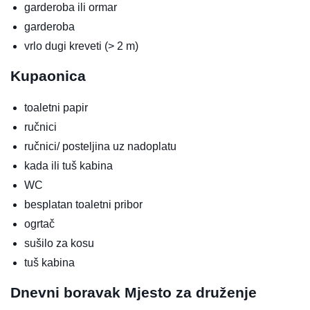
garderoba ili ormar
garderoba
vrlo dugi kreveti (> 2 m)
Kupaonica
toaletni papir
ručnici
ručnici/ posteljina uz nadoplatu
kada ili tuš kabina
WC
besplatan toaletni pribor
ogrtač
sušilo za kosu
tuš kabina
Dnevni boravak
Mjesto za druženje