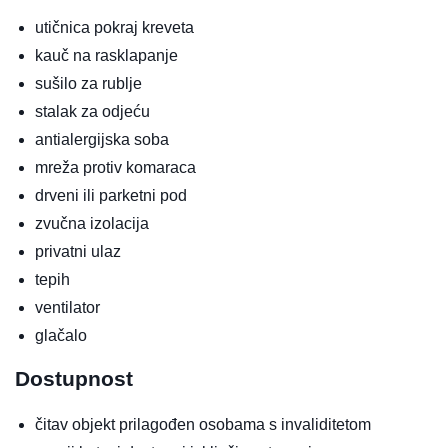
utičnica pokraj kreveta
kauč na rasklapanje
sušilo za rublje
stalak za odjeću
antialergijska soba
mreža protiv komaraca
drveni ili parketni pod
zvučna izolacija
privatni ulaz
tepih
ventilator
glačalo
Dostupnost
čitav objekt prilagođen osobama s invaliditetom