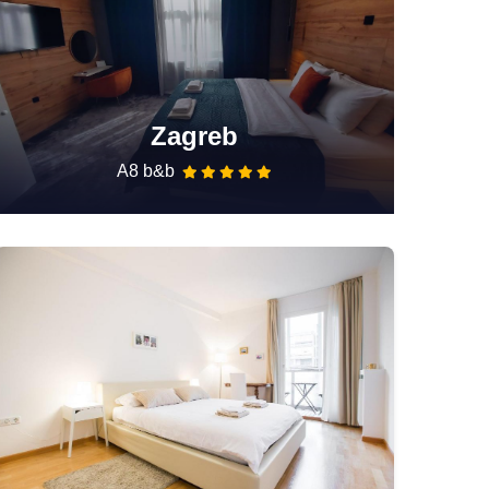
Zagreb
A8 b&b