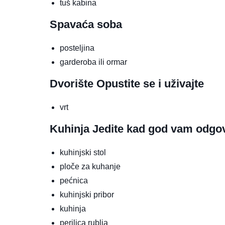
tuš kabina
Spavaća soba
posteljina
garderoba ili ormar
Dvorište
Opustite se i uživajte
vrt
Kuhinja
Jedite kad god vam odgo
kuhinjski stol
ploče za kuhanje
pećnica
kuhinjski pribor
kuhinja
perilica rublja