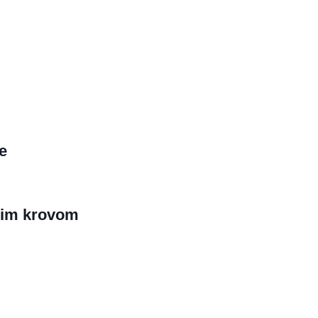
e
tim krovom