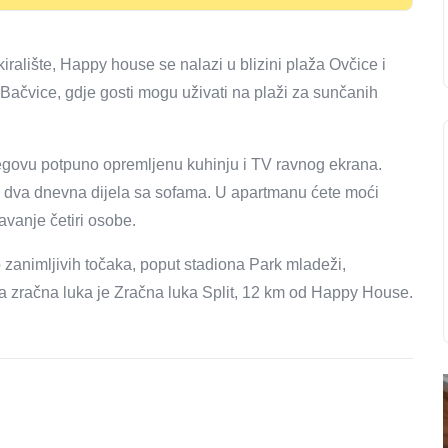
iralište, Happy house se nalazi u blizini plaža Ovčice i
Bačvice, gdje gosti mogu uživati ​​na plaži za sunčanih
njegovu potpuno opremljenu kuhinju i TV ravnog ekrana.
 dva dnevna dijela sa sofama. U apartmanu ćete moći
avanje četiri osobe.
zanimljivih točaka, poput stadiona Park mladeži,
ža zračna luka je Zračna luka Split, 12 km od Happy House.