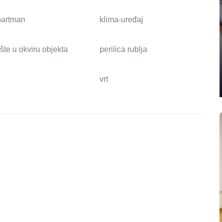
apartman
klima-uređaj
ište u okviru objekta
perilica rublja
vrt