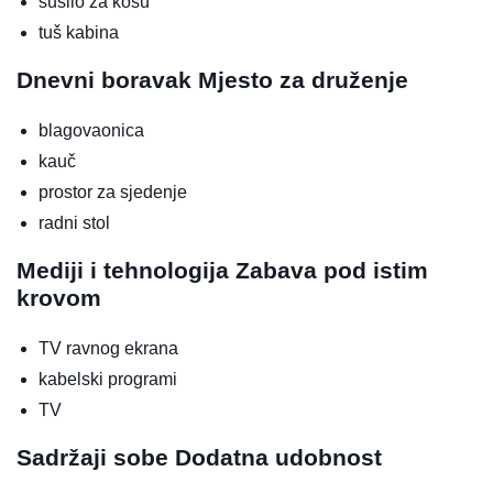
sušilo za kosu
tuš kabina
Dnevni boravak
Mjesto za druženje
blagovaonica
kauč
prostor za sjedenje
radni stol
Mediji i tehnologija
Zabava pod istim
krovom
TV ravnog ekrana
kabelski programi
TV
Sadržaji sobe
Dodatna udobnost