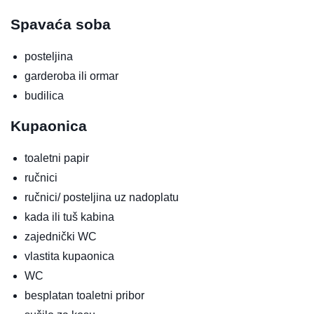
Spavaća soba
posteljina
garderoba ili ormar
budilica
Kupaonica
toaletni papir
ručnici
ručnici/ posteljina uz nadoplatu
kada ili tuš kabina
zajednički WC
vlastita kupaonica
WC
besplatan toaletni pribor