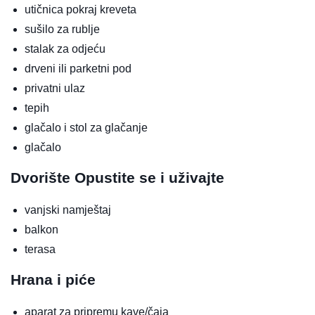
utičnica pokraj kreveta
sušilo za rublje
stalak za odjeću
drveni ili parketni pod
privatni ulaz
tepih
glačalo i stol za glačanje
glačalo
Dvorište
Opustite se i uživajte
vanjski namještaj
balkon
terasa
Hrana i piće
aparat za pripremu kave/čaja