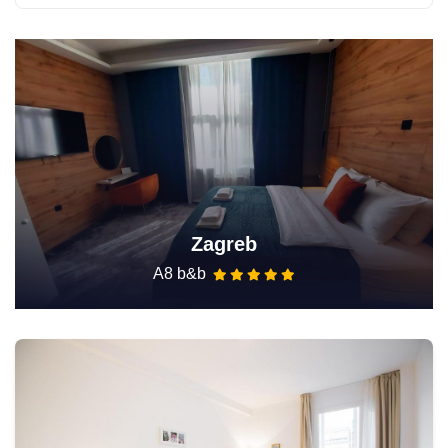
Zagreb
A8 b&b