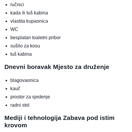
ručnici
kada ili tuš kabina
vlastita kupaonica
WC
besplatan toaletni pribor
sušilo za kosu
tuš kabina
Dnevni boravak
Mjesto za druženje
blagovaonica
kauč
prostor za sjedenje
radni stol
Mediji i tehnologija
Zabava pod istim
krovom