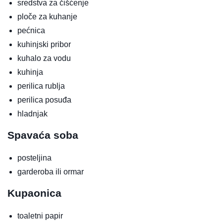
sredstva za čišćenje
ploče za kuhanje
pećnica
kuhinjski pribor
kuhalo za vodu
kuhinja
perilica rublja
perilica posuđa
hladnjak
Spavaća soba
posteljina
garderoba ili ormar
Kupaonica
toaletni papir