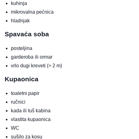
kuhinja
mikrovalna pećnica
hladnjak
Spavaća soba
posteljina
garderoba ili ormar
vrlo dugi kreveti (> 2 m)
Kupaonica
toaletni papir
ručnici
kada ili tuš kabina
vlastita kupaonica
WC
sušilo za kosu