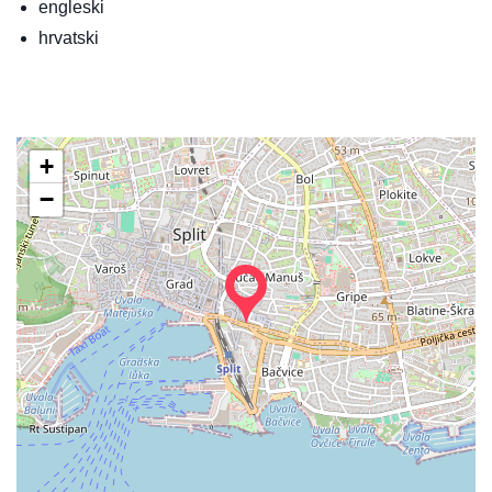
engleski
hrvatski
+
−