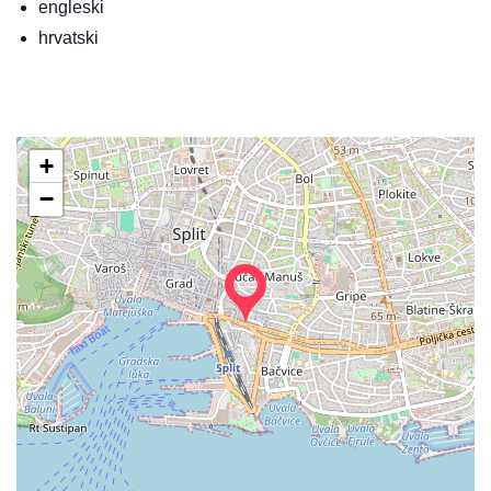
engleski
hrvatski
+
−