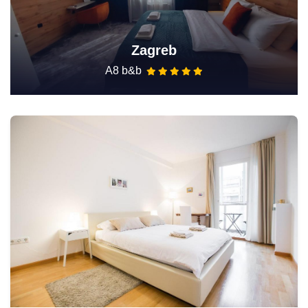
Zagreb
A8 b&b