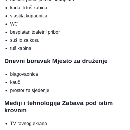
kada ili tuš kabina
vlastita kupaonica
WC
besplatan toaletni pribor
sušilo za kosu
tuš kabina
Dnevni boravak
Mjesto za druženje
blagovaonica
kauč
prostor za sjedenje
Mediji i tehnologija
Zabava pod istim
krovom
TV ravnog ekrana