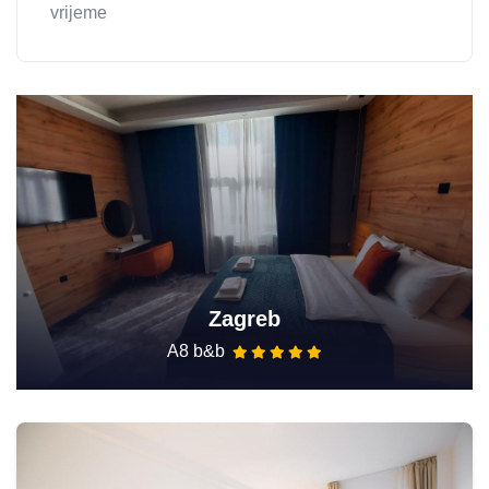
vrijeme
Zagreb
A8 b&b