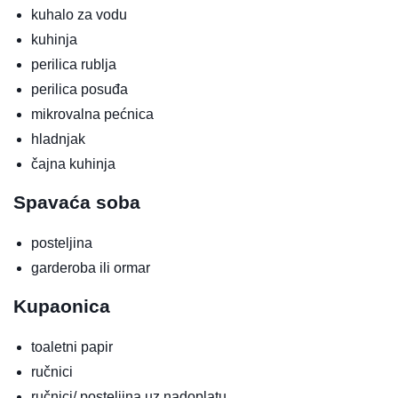
kuhalo za vodu
kuhinja
perilica rublja
perilica posuđa
mikrovalna pećnica
hladnjak
čajna kuhinja
Spavaća soba
posteljina
garderoba ili ormar
Kupaonica
toaletni papir
ručnici
ručnici/ posteljina uz nadoplatu