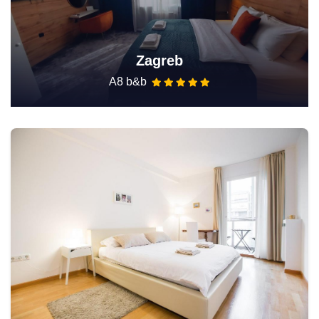
Zagreb
A8 b&b