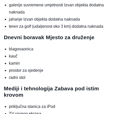
galerije suvremene umjetnosti
Izvan objekta
dodatna
naknada
jahanje
Izvan objekta
dodatna naknada
teren za golf (udaljenost oko 3 km)
dodatna naknada
Dnevni boravak
Mjesto za druženje
blagovaonica
kauč
kamin
prostor za sjedenje
radni stol
Mediji i tehnologija
Zabava pod istim
krovom
priključna stanica za iPod
TV ravnog ekrana