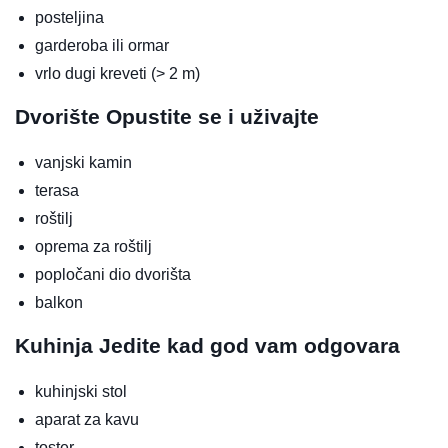
posteljina
garderoba ili ormar
vrlo dugi kreveti (> 2 m)
Dvorište
Opustite se i uživajte
vanjski kamin
terasa
roštilj
oprema za roštilj
popločani dio dvorišta
balkon
Kuhinja
Jedite kad god vam odgovara
kuhinjski stol
aparat za kavu
toster