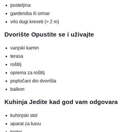
posteljina
garderoba ili ormar
vrlo dugi kreveti (> 2 m)
Dvorište
Opustite se i uživajte
vanjski kamin
terasa
roštilj
oprema za roštilj
popločani dio dvorišta
balkon
Kuhinja
Jedite kad god vam odgovara
kuhinjski stol
aparat za kavu
toster