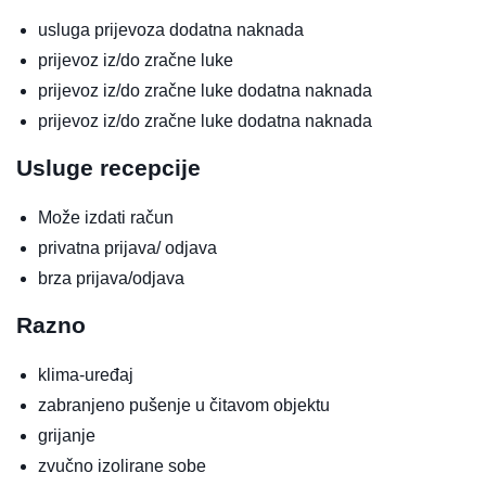
usluga prijevoza
dodatna naknada
prijevoz iz/do zračne luke
prijevoz iz/do zračne luke
dodatna naknada
prijevoz iz/do zračne luke
dodatna naknada
Usluge recepcije
Može izdati račun
privatna prijava/ odjava
brza prijava/odjava
Razno
klima-uređaj
zabranjeno pušenje u čitavom objektu
grijanje
zvučno izolirane sobe