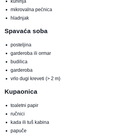
kuhinja
mikrovalna pećnica
hladnjak
Spavaća soba
posteljina
garderoba ili ormar
budilica
garderoba
vrlo dugi kreveti (> 2 m)
Kupaonica
toaletni papir
ručnici
kada ili tuš kabina
papuče