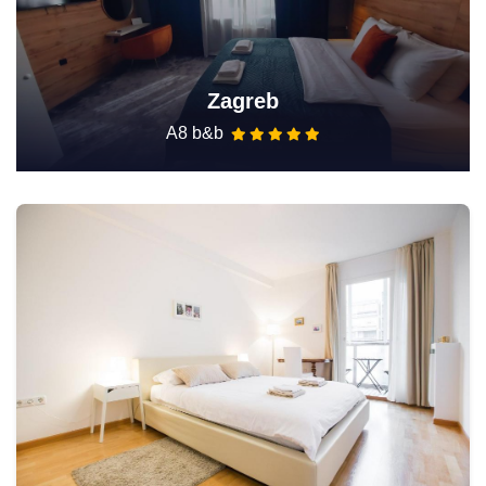
Zagreb
A8 b&b