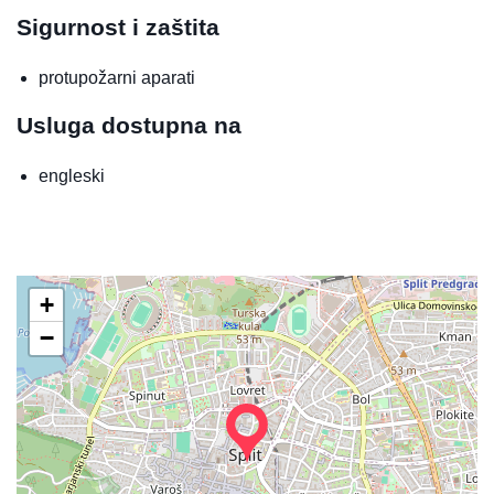
Sigurnost i zaštita
protupožarni aparati
Usluga dostupna na
engleski
+
−