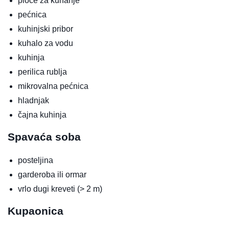
ploče za kuhanje
pećnica
kuhinjski pribor
kuhalo za vodu
kuhinja
perilica rublja
mikrovalna pećnica
hladnjak
čajna kuhinja
Spavaća soba
posteljina
garderoba ili ormar
vrlo dugi kreveti (> 2 m)
Kupaonica