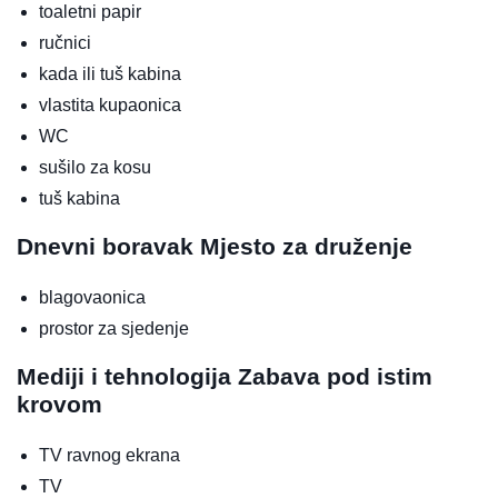
toaletni papir
ručnici
kada ili tuš kabina
vlastita kupaonica
WC
sušilo za kosu
tuš kabina
Dnevni boravak
Mjesto za druženje
blagovaonica
prostor za sjedenje
Mediji i tehnologija
Zabava pod istim
krovom
TV ravnog ekrana
TV