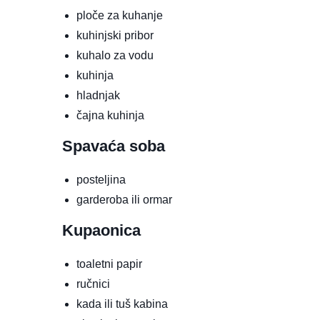
ploče za kuhanje
kuhinjski pribor
kuhalo za vodu
kuhinja
hladnjak
čajna kuhinja
Spavaća soba
posteljina
garderoba ili ormar
Kupaonica
toaletni papir
ručnici
kada ili tuš kabina