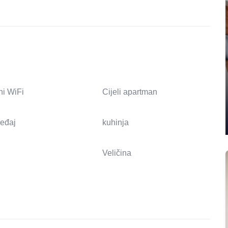
ni WiFi
Cijeli apartman
ređaj
kuhinja
Veličina