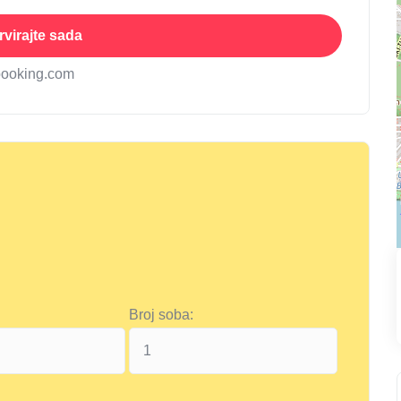
virajte sada
booking.com
Broj soba: