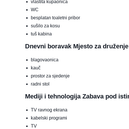
vlastita kupaonica
WC
besplatan toaletni pribor
sušilo za kosu
tuš kabina
Dnevni boravak
Mjesto za druženje
blagovaonica
kauč
prostor za sjedenje
radni stol
Mediji i tehnologija
Zabava pod ist
TV ravnog ekrana
kabelski programi
TV