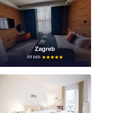
Zagreb
A8 b&b