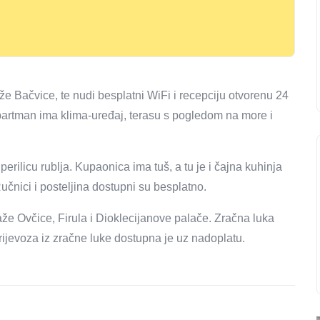
že Bačvice, te nudi besplatni WiFi i recepciju otvorenu 24
. Apartman ima klima-uređaj, terasu s pogledom na more i
ilicu rublja. Kupaonica ima tuš, a tu je i čajna kuhinja
nici i posteljina dostupni su besplatno.
aže Ovčice, Firula i Dioklecijanove palače. Zračna luka
rijevoza iz zračne luke dostupna je uz nadoplatu.