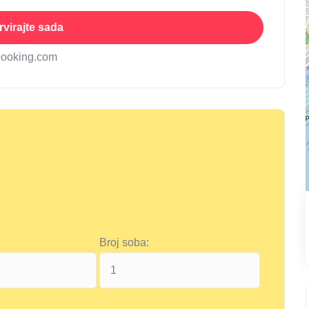
virajte sada
booking.com
Broj soba: