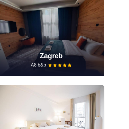
Zagreb
A8 b&b