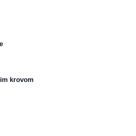
e
tim krovom