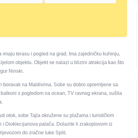
a imaju terasu i pogled na grad. Ima zajedničku kuhinju,
 cijelom objektu. Objekt se nalazi u blizini atrakcija kao što
gur Ninski.
n boravak na Maldivima. Sobe su dobro opremljene sa
ni balkoni s pogledom na ocean, TV ravnog ekrana, sušila
a.
uti otok, sobe Tajla okružene su plažama i turističkim
 i Dioklecijanova palača. Dolazite li zrakoplovom iz
ijevozom do zračne luke Split.