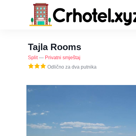
Tajla Rooms
Split
—
Privatni smještaj
Odlično za dva putnika