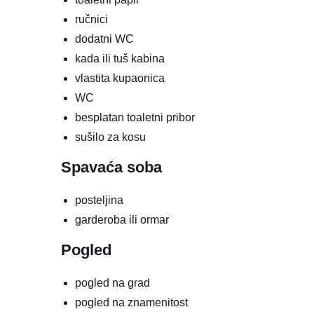
ručnici
dodatni WC
kada ili tuš kabina
vlastita kupaonica
WC
besplatan toaletni pribor
sušilo za kosu
Spavaća soba
posteljina
garderoba ili ormar
Pogled
pogled na grad
pogled na znamenitost