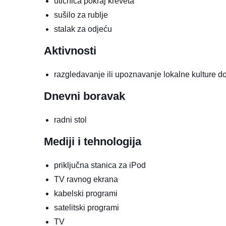
utičnica pokraj kreveta
sušilo za rublje
stalak za odjeću
Aktivnosti
razgledavanje ili upoznavanje lokalne kulture
d
Dnevni boravak
radni stol
Mediji i tehnologija
priključna stanica za iPod
TV ravnog ekrana
kabelski programi
satelitski programi
TV