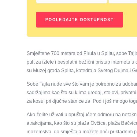
Smještene 700 metara od Firula u Splitu, sobe Tajl
pult za izlete i besplatni bežični pristup internetu u
su Muzej grada Splita, katedrala Svetog Dujma i Gr
Sobe Tajla nude sve što vam je potrebno za udoba
sadržajima kao što su klima uređaj, stolovi, privat
za kosu, priključne stanice za iPod i još mnogo tog
Ako želite uživati ​​u opuštajućem odmoru na netakn
atrakcijama, kao što su plaža Ovčice, plaža Bačvice
inozemstva, do smještaja možete doći prikladnim pr