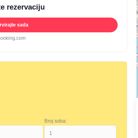
e rezervaciju
virajte sada
booking.com
Broj soba: