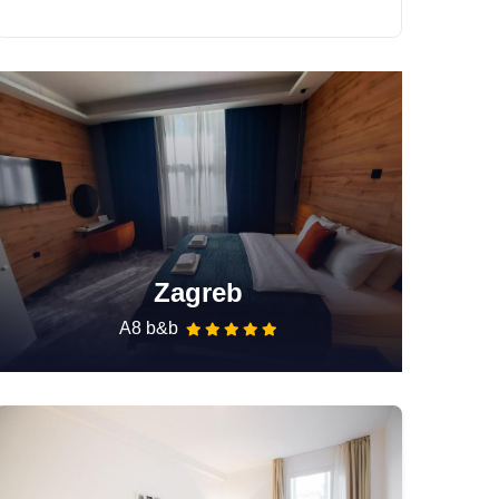
Zagreb
A8 b&b