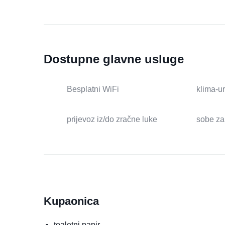
Dostupne glavne usluge
Besplatni WiFi
klima-u
prijevoz iz/do zračne luke
sobe za
Kupaonica
toaletni papir