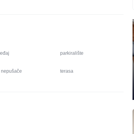
ređaj
parkiralište
 nepušače
terasa