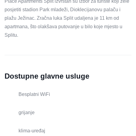
Place Apartments Split izvrstan su izbor za turiste koji žele
posjetiti stadion Park mladeži, Dioklecijanovu palaču i
plažu Ježinac. Zračna luka Split udaljena je 11 km od
apartmana, što olakšava putovanje u bilo koje mjesto u
Splitu.
Dostupne glavne usluge
Besplatni WiFi
grijanje
klima-uređaj