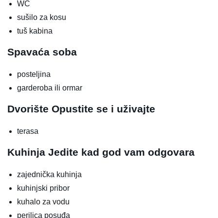
WC
sušilo za kosu
tuš kabina
Spavaća soba
posteljina
garderoba ili ormar
Dvorište
Opustite se i uživajte
terasa
Kuhinja
Jedite kad god vam odgovara
zajednička kuhinja
kuhinjski pribor
kuhalo za vodu
perilica posuđa