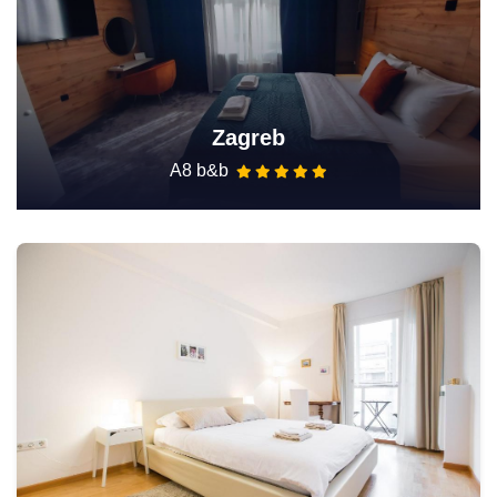
Zagreb
A8 b&b