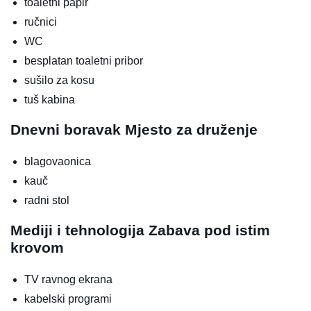
toaletni papir
ručnici
WC
besplatan toaletni pribor
sušilo za kosu
tuš kabina
Dnevni boravak
Mjesto za druženje
blagovaonica
kauč
radni stol
Mediji i tehnologija
Zabava pod istim
krovom
TV ravnog ekrana
kabelski programi