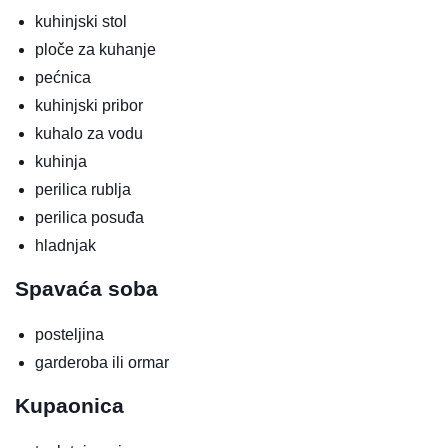
kuhinjski stol
ploče za kuhanje
pećnica
kuhinjski pribor
kuhalo za vodu
kuhinja
perilica rublja
perilica posuđa
hladnjak
Spavaća soba
posteljina
garderoba ili ormar
Kupaonica