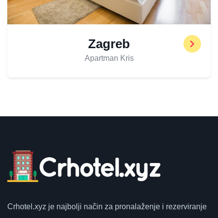
Zagreb
Apartman Kris
Crhotel.xyz
je najbolji način za pronalaženje i rezerviranje