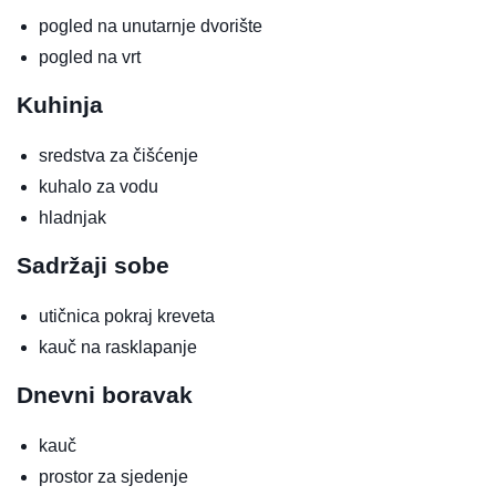
pogled na unutarnje dvorište
pogled na vrt
Kuhinja
sredstva za čišćenje
kuhalo za vodu
hladnjak
Sadržaji sobe
utičnica pokraj kreveta
kauč na rasklapanje
Dnevni boravak
kauč
prostor za sjedenje