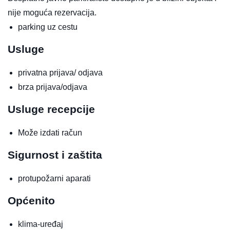
nije moguća rezervacija.
parking uz cestu
Usluge
privatna prijava/ odjava
brza prijava/odjava
Usluge recepcije
Može izdati račun
Sigurnost i zaštita
protupožarni aparati
Općenito
klima-uređaj