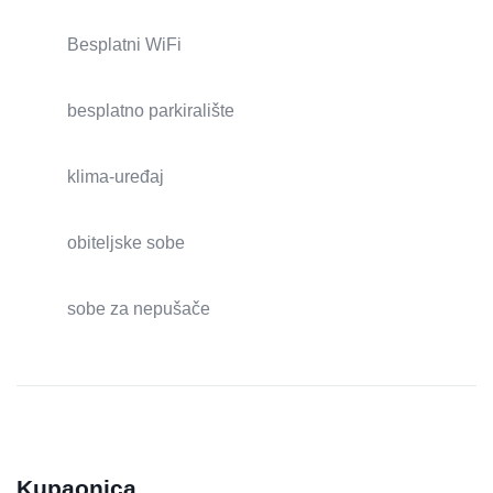
Besplatni WiFi
besplatno parkiralište
klima-uređaj
obiteljske sobe
sobe za nepušače
Kupaonica