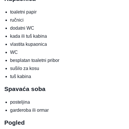
toaletni papir
ručnici
dodatni WC
kada ili tuš kabina
vlastita kupaonica
WC
besplatan toaletni pribor
sušilo za kosu
tuš kabina
Spavaća soba
posteljina
garderoba ili ormar
Pogled