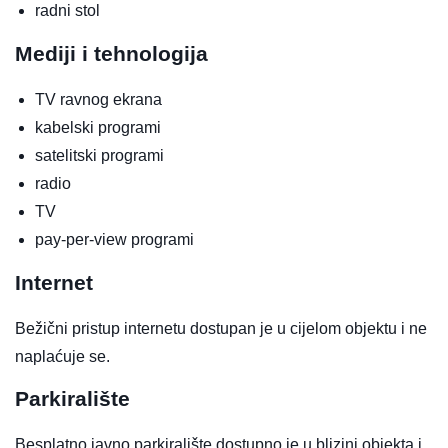
radni stol
Mediji i tehnologija
TV ravnog ekrana
kabelski programi
satelitski programi
radio
TV
pay-per-view programi
Internet
Bežični pristup internetu dostupan je u cijelom objektu i ne
naplaćuje se.
Parkiralište
Besplatno javno parkiralište dostupno je u blizini objekta i