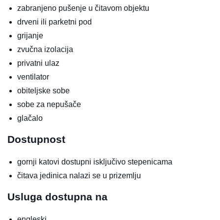
zabranjeno pušenje u čitavom objektu
drveni ili parketni pod
grijanje
zvučna izolacija
privatni ulaz
ventilator
obiteljske sobe
sobe za nepušače
glačalo
Dostupnost
gornji katovi dostupni isključivo stepenicama
čitava jedinica nalazi se u prizemlju
Usluga dostupna na
engleski