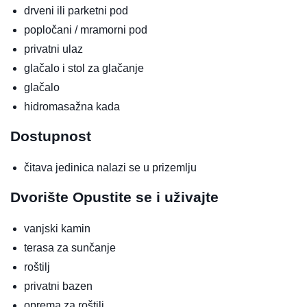
drveni ili parketni pod
popločani / mramorni pod
privatni ulaz
glačalo i stol za glačanje
glačalo
hidromasažna kada
Dostupnost
čitava jedinica nalazi se u prizemlju
Dvorište
Opustite se i uživajte
vanjski kamin
terasa za sunčanje
roštilj
privatni bazen
oprema za roštilj