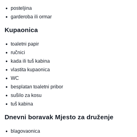
posteljina
garderoba ili ormar
Kupaonica
toaletni papir
ručnici
kada ili tuš kabina
vlastita kupaonica
WC
besplatan toaletni pribor
sušilo za kosu
tuš kabina
Dnevni boravak
Mjesto za druženje
blagovaonica