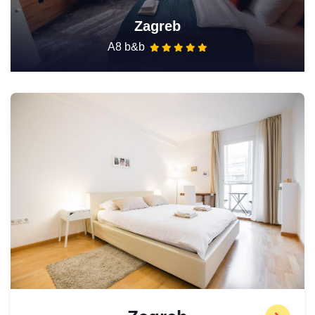
Zagreb
A8 b&b