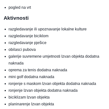
pogled na vrt
Aktivnosti
razgledavanje ili upoznavanje lokalne kulture
razgledavanje biciklom
razgledavanje pješice
obilasci pubova
galerije suvremene umjetnosti
Izvan objekta
dodatna
naknada
oprema za tenis
dodatna naknada
mini golf
dodatna naknada
ronjenje s maskom
Izvan objekta
dodatna naknada
ronjenje
Izvan objekta
dodatna naknada
biciklizam
Izvan objekta
planinarenje
Izvan objekta