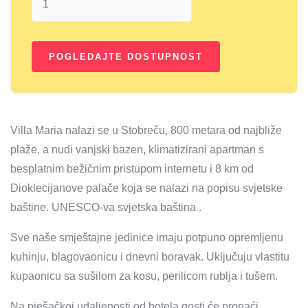
Villa Maria nalazi se u Stobreču, 800 metara od najbliže
plaže, a nudi vanjski bazen, klimatizirani apartman s
besplatnim bežičnim pristupom internetu i 8 km od
Dioklecijanove palače koja se nalazi na popisu svjetske
baštine. UNESCO-va svjetska baština .
Sve naše smještajne jedinice imaju potpuno opremljenu
kuhinju, blagovaonicu i dnevni boravak. Uključuju vlastitu
kupaonicu sa sušilom za kosu, perilicom rublja i tušem.
Na pješačkoj udaljenosti od hotela gosti će pronaći