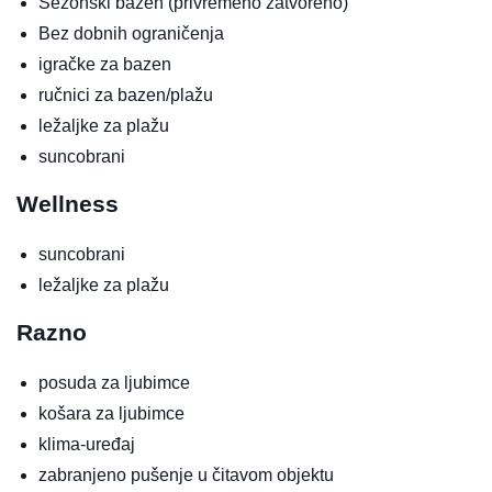
Sezonski bazen
(privremeno zatvoreno)
Bez dobnih ograničenja
igračke za bazen
ručnici za bazen/plažu
ležaljke za plažu
suncobrani
Wellness
suncobrani
ležaljke za plažu
Razno
posuda za ljubimce
košara za ljubimce
klima-uređaj
zabranjeno pušenje u čitavom objektu