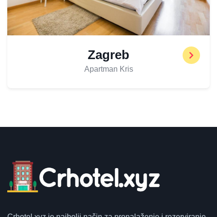
Zagreb
Apartman Kris
Crhotel.xyz
je najbolji način za pronalaženje i rezerviranje