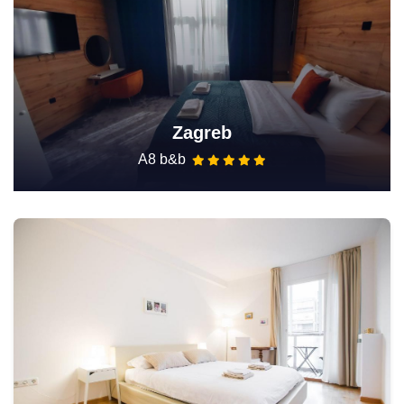
Zagreb
A8 b&b