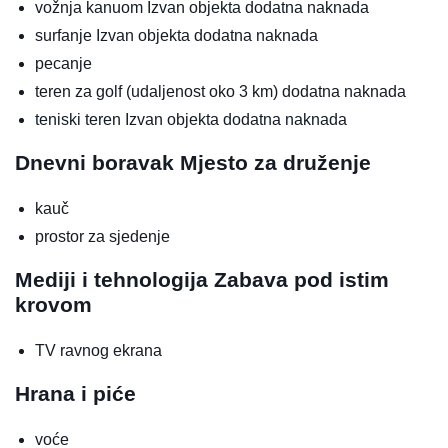
vožnja kanuom
Izvan objekta
dodatna naknada
surfanje
Izvan objekta
dodatna naknada
pecanje
teren za golf (udaljenost oko 3 km)
dodatna naknada
teniski teren
Izvan objekta
dodatna naknada
Dnevni boravak
Mjesto za druženje
kauč
prostor za sjedenje
Mediji i tehnologija
Zabava pod istim
krovom
TV ravnog ekrana
Hrana i piće
voće