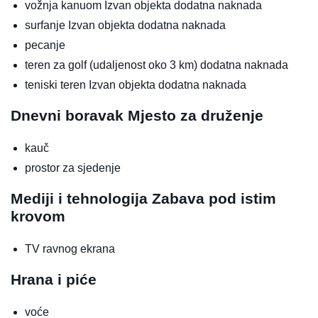
vožnja kanuom
Izvan objekta
dodatna naknada
surfanje
Izvan objekta
dodatna naknada
pecanje
teren za golf (udaljenost oko 3 km)
dodatna naknada
teniski teren
Izvan objekta
dodatna naknada
Dnevni boravak
Mjesto za druženje
kauč
prostor za sjedenje
Mediji i tehnologija
Zabava pod istim
krovom
TV ravnog ekrana
Hrana i piće
voće