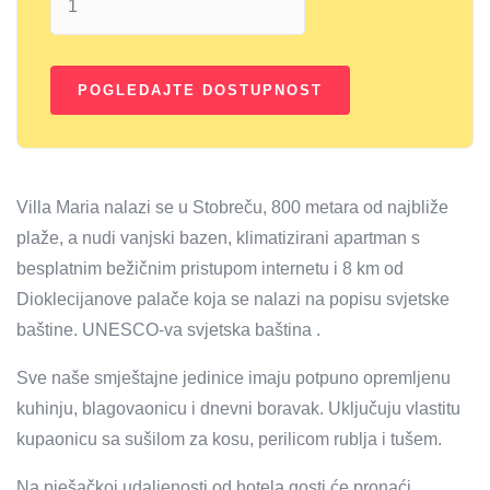
Villa Maria nalazi se u Stobreču, 800 metara od najbliže
plaže, a nudi vanjski bazen, klimatizirani apartman s
besplatnim bežičnim pristupom internetu i 8 km od
Dioklecijanove palače koja se nalazi na popisu svjetske
baštine. UNESCO-va svjetska baština .
Sve naše smještajne jedinice imaju potpuno opremljenu
kuhinju, blagovaonicu i dnevni boravak. Uključuju vlastitu
kupaonicu sa sušilom za kosu, perilicom rublja i tušem.
Na pješačkoj udaljenosti od hotela gosti će pronaći