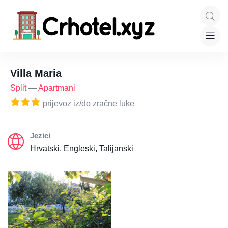
Villa Maria
Split
—
Apartmani
prijevoz iz/do zračne luke
Jezici
Hrvatski, Engleski, Talijanski