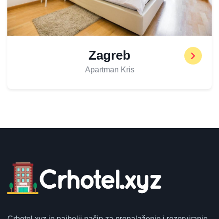
Zagreb
Apartman Kris
Crhotel.xyz
je najbolji način za pronalaženje i rezerviranje