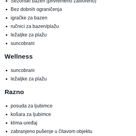
Sezonski bazen
(privremeno zatvoreno)
Bez dobnih ograničenja
igračke za bazen
ručnici za bazen/plažu
ležaljke za plažu
suncobrani
Wellness
suncobrani
ležaljke za plažu
Razno
posuda za ljubimce
košara za ljubimce
klima-uređaj
zabranjeno pušenje u čitavom objektu