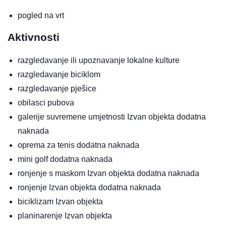
pogled na vrt
Aktivnosti
razgledavanje ili upoznavanje lokalne kulture
razgledavanje biciklom
razgledavanje pješice
obilasci pubova
galerije suvremene umjetnosti
Izvan objekta
dodatna
naknada
oprema za tenis
dodatna naknada
mini golf
dodatna naknada
ronjenje s maskom
Izvan objekta
dodatna naknada
ronjenje
Izvan objekta
dodatna naknada
biciklizam
Izvan objekta
planinarenje
Izvan objekta