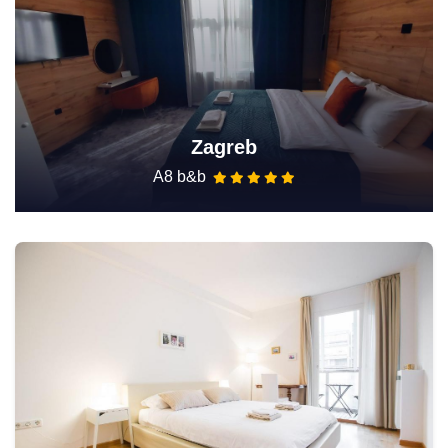
Zagreb
A8 b&b